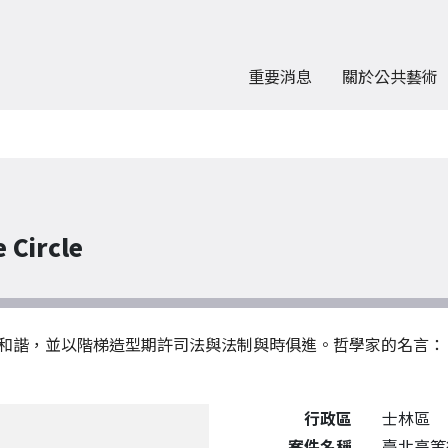
重要消息
關於公共藝術
 Circle
和諧，並以階梯造型期許司法與法制與時俱進。哲學家的名言：
公共藝術作品詳細資料
行政區
士林區
案件名稱
臺北高等