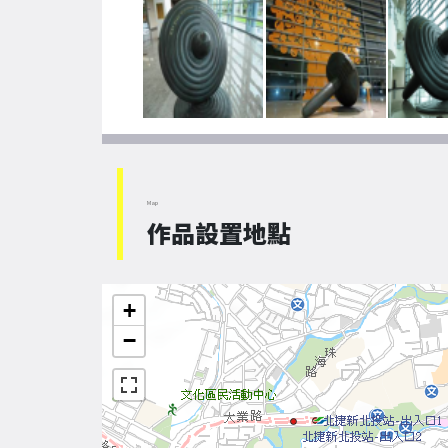
Map
作品設置地點
+
−