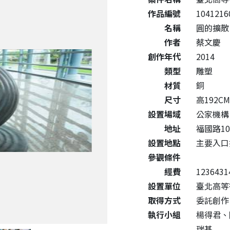
作品編號
1041216
名稱
圓的擴散 Ex
作者
蔡文慶
創作年代
2014
類型
雕塑
材質
銅
尺寸
高192C
設置場域
公家機構
地址
福國路10
設置地點
主要入口
參觀條件
經費
1236431
設置單位
臺北高等
取得方式
委託創作
執行小組
楊得君、
瑞基