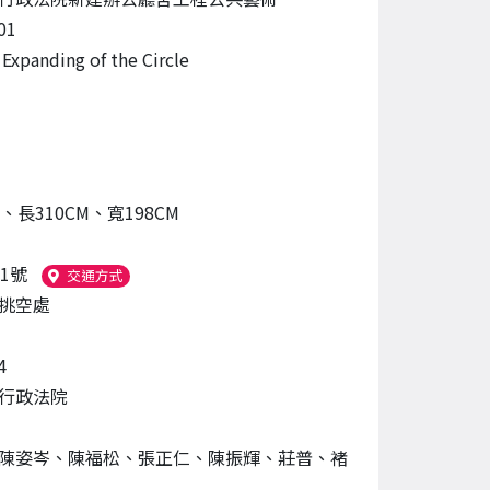
01
panding of the Circle
M、長310CM、寬198CM
1號
（另開新視窗）
交通方式
挑空處
4
行政法院
陳姿岑、陳福松、張正仁、陳振輝、莊普、褚