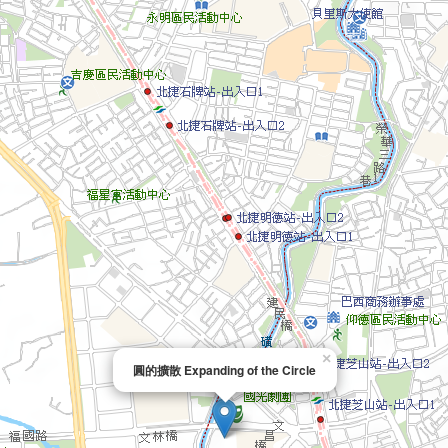
×
圓的擴散 Expanding of the Circle