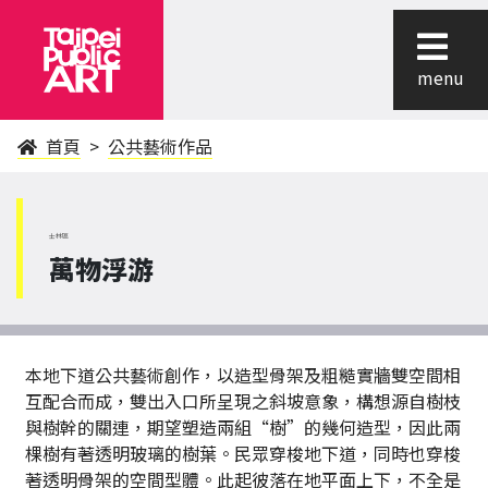
menu
首頁
公共藝術作品
士林區
萬物浮游
本地下道公共藝術創作，以造型骨架及粗糙實牆雙空間相
互配合而成，雙出入口所呈現之斜坡意象，構想源自樹枝
與樹幹的關連，期望塑造兩組“樹”的幾何造型，因此兩
棵樹有著透明玻璃的樹葉。民眾穿梭地下道，同時也穿梭
著透明骨架的空間型體。此起彼落在地平面上下，不全是