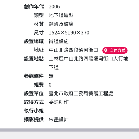
創作年代
2006
類型
地下道造型
材質
鋼骨及玻璃
尺寸
1524×5190×370
設置場域
街道設施
地址
中山北路四段通河街口
（另開
交通方式
設置地點
士林區中山北路四段通河街口人行地
下道
參觀條件
無
經費
0
設置單位
臺北市政府工務局養護工程處
取得方式
委託創作
執行小組
攝影提供
朱墨設計