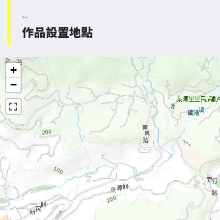
Map
作品設置地點
+
−