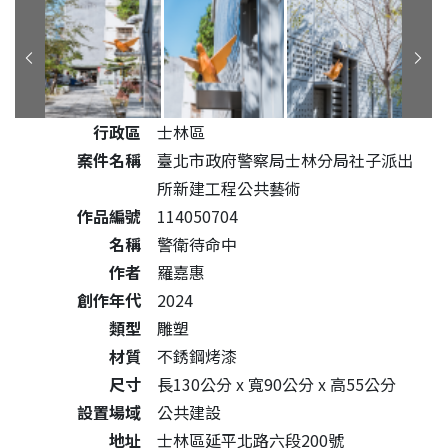
公共藝術作品詳細資料
行政區
士林區
案件名稱
臺北市政府警察局士林分局社子派出
所新建工程公共藝術
作品編號
114050704
名稱
警衛待命中
作者
羅嘉惠
創作年代
2024
類型
雕塑
材質
不銹鋼烤漆
尺寸
長130公分 x 寬90公分 x 高55公分
設置場域
公共建設
地址
士林區延平北路六段200號