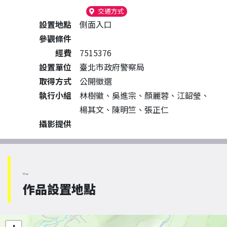
（另開新視窗）
交通方式
設置地點
側面入口
參觀條件
經費
7515376
設置單位
臺北市政府警察局
取得方式
公開徵選
執行小組
林樹徽、吳進宗、顏麗蓉、江韶瑩、
楊其文、陳明竺、張正仁
攝影提供
Map
作品設置地點