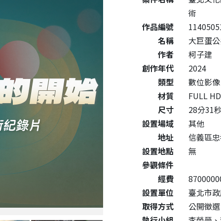
術
作品編號
1140505
名稱
大巨蛋公
作者
柯子建
創作年代
2024
類型
數位影像
材質
FULL 
尺寸
28分31
設置場域
其他
地址
信義區忠
設置地點
無
參觀條件
經費
8700000
設置單位
臺北市政
取得方式
公開徵選
執行小組
李榮晉、