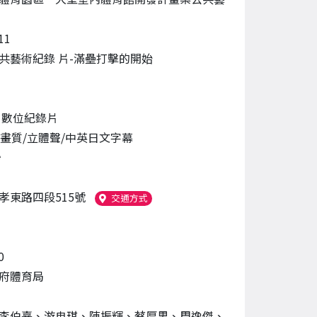
11
共藝術紀錄 片-滿壘打擊的開始
 數位紀錄片
HD畫質/立體聲/中英日文字幕
秒
孝東路四段515號
（另開新視窗）
交通方式
0
府體育局
李伯熹、游冉琪、陳振輝、蔡厚男、周逸傑、