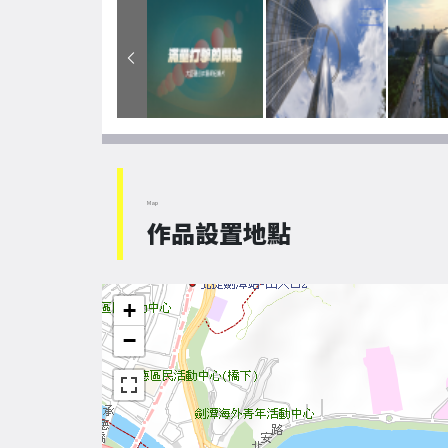
Map
作品設置地點
+
−