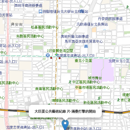
×
大巨蛋公共藝術紀錄 片-滿壘打擊的開始