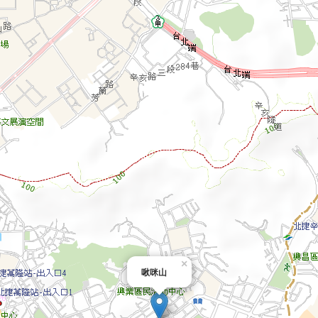
×
啾咪山