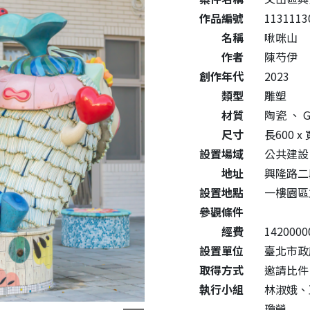
作品編號
1131113
名稱
啾咪山
作者
陳芍伊
創作年代
2023
類型
雕塑
材質
陶瓷
、
G
尺寸
長600 x
設置場域
公共建設
地址
興隆路二
設置地點
一樓園區
參觀條件
經費
1420000
設置單位
臺北市政
取得方式
邀請比件
執行小組
林淑娥、
瓊瑩