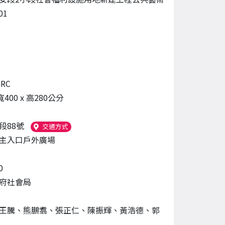
01
RC
 寬400 x 高280公分
段88號
（另開新視窗）
交通方式
主入口戶外廣場
0
府社會局
王騰、熊鵬翥、張正仁、陳振輝、黃浩德、郭