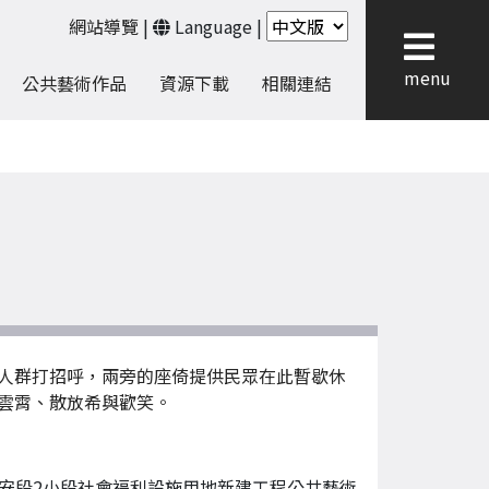
網站導覽
|
Language
|
menu
公共藝術作品
資源下載
相關連結
人群打招呼，兩旁的座倚提供民眾在此暫歇休
雲霄、散放希與歡笑。
安段2小段社會福利設施用地新建工程公共藝術