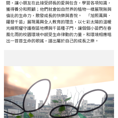
間，讓小朋友在此接受師長的愛與包含，學習各項知識，
獲得養分和照顧；他們就會如自然界的植物一樣展現無與
倫比的生命力，散發成長的快樂與喜悅。 「旭照萬興．
躍發千苗」展現萬興全人教育的理念，以七彩太陽的溫暖
光線照耀守護樹苗地標與千苗種子門，讓個個小苗們在春
風化雨的校園環境中感受生命律動的力量，和環境相應唱
出一首首生命的歌謠，譜出屬於自己的成長之樂。