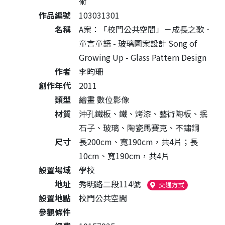
術
作品編號
103031301
名稱
A案：「校門公共空間」－成長之歌．
童言童語 - 玻璃圖案設計 Song of
Growing Up - Glass Pattern Design
作者
李昀珊
創作年代
2011
類型
繪畫 數位影像
材質
沖孔鐵板、鐵、烤漆、藝術陶板、抿
石子、玻璃、陶瓷馬賽克、不鏽鋼
尺寸
長200cm、寬190cm，共4片；長
10cm、寬190cm，共4片
設置場域
學校
地址
秀明路二段114號
（另開新視窗
交通方式
設置地點
校門公共空間
參觀條件