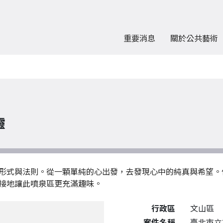
重要消息
關於公共藝術
靈
形式與法則。從一顆單純的心出發，去發現心中的純真與希望。
接地讓此噴泉區更充滿趣味。
公共藝術作品詳細資料
行政區
文山區
案件名稱
臺北市立