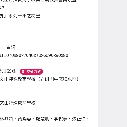
22
界」系列─水之精靈
維
、
青銅
x11070x90x7040x70x6090x90x80
段169號
（另開新視窗）
交通方式
文山特殊教育學校（右側門中庭噴水區）
文山特殊教育學校
林珮如、黃焉蓉、羅慧明、李悅寧、張正仁、