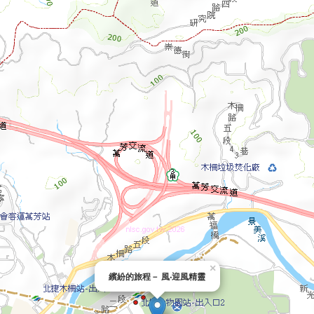
×
繽紛的旅程－ 風‧迎風精靈