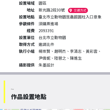
設置場域
園區
地址
新光路2段30號
（另開新視窗）
交通方式
設置地點
臺北市立動物園昆蟲館圓柱入口意象
參觀條件
須購票進場
經費
2093391
設置單位
台北市立動物園
取得方式
邀請比件
執行小組
楊崇賢、趙明杰、李清志、黃彩雲、
尹倩妮、陸蓉之、陳進生
攝影提供
朱墨設計
Map
作品設置地點