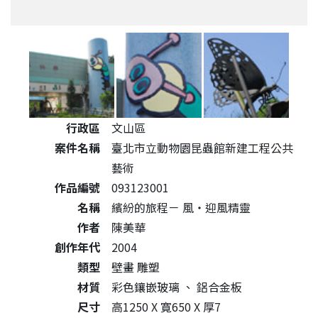
公共藝術作品詳細資料
行政區
文山區
案件名稱
臺北市立動物園昆蟲館新建工程公共
藝術
作品編號
093123001
名稱
繽紛的旅程－ 風‧迎風精靈
作者
陳美華
創作年代
2004
類型
壁畫 雕塑
材質
彩色鑲嵌玻璃
、
鋁合金板
尺寸
高1250 X 寛650 X 厚7