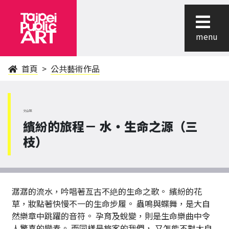
menu
首頁
公共藝術作品
文山區
繽紛的旅程－ 水‧生命之源（三
枝）
潺潺的流水，吟唱著亙古不絶的生命之歌。 繽紛的花
草，妝點著快慢不一的生命步履。 蟲鳴與蝶舞，是大自
然樂章中跳躍的音符。 孕育及蛻變，則是生命樂曲中令
人驚喜的變奏。 而同樣是旅客的我們， 又怎能不對大自