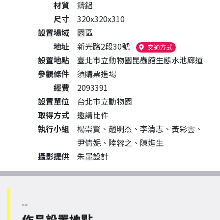
材質
鑄鋁
尺寸
320x320x310
設置場域
園區
地址
新光路2段30號
（另開新視窗）
交通方式
設置地點
臺北市立動物園昆蟲館生態水池廊道
參觀條件
須購票進場
經費
2093391
設置單位
台北市立動物園
取得方式
邀請比件
執行小組
楊崇賢、趙明杰、李清志、黃彩雲、
尹倩妮、陸蓉之、陳進生
攝影提供
朱墨設計
Map
作品設置地點