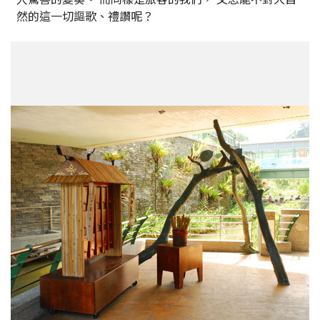
然的這一切謳歌、禮讚呢？