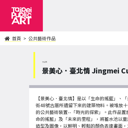
首頁
公共藝術作品
文山區
景美心．臺北情 Jingmei Curre
【景美心．臺北情】是以「生命的搖籃」、「
街48號古厝所遺留下來的建築物料。被堆放
的公共藝術裝置--「時光的探索」。此作品
命的搖藍」及「未來的里程」，將蓄水池以童
造型及圖像，以鮮明、輕鬆的顏色表達畫面，