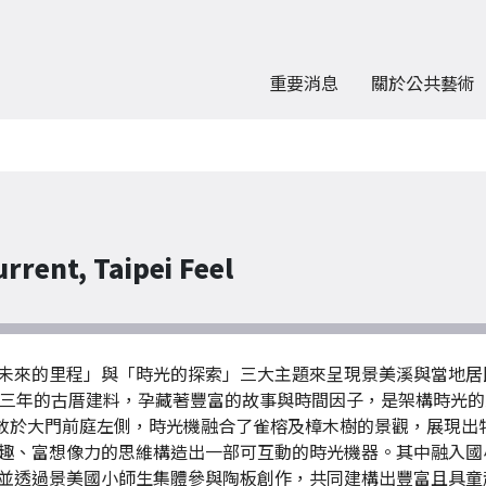
重要消息
關於公共藝術
nt, Taipei Feel
未來的里程」與「時光的探索」三大主題來呈現景美溪與當地居
十三年的古厝建料，孕藏著豐富的故事與時間因子，是架構時光
置放於大門前庭左側，時光機融合了雀榕及樟木樹的景觀，展現出
趣、富想像力的思維構造出一部可互動的時光機器。其中融入國
並透過景美國小師生集體參與陶板創作，共同建構出豐富且具童