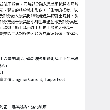
組並賦予顏色，同時部分融入景美街憶舊老照片
元、豐富的繽紛城市影像。「生命的搖藍」以
及部分融入景美街18號老建築磚瓦土塊料，製
部分更結合景美國小師生集體創作及部分具歷
」構想主軸上延伸鄉土川廊中設置之作品－
景美區生活記錄老照片製成窯燒影像，並構出
山區景美國民小學新增校地暨附建地下停車場
藝術
01
 Jingmei Current, Taipei Feel
陶瓷、鍍鋅鍛鐵、強化玻璃