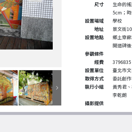
尺寸
生命的搖籃:
5cm；時光
設置場域
學校
地址
景文街10
設置地點
鄉土穿廊
開道碑後
參觀條件
經費
3796835
設置單位
臺北市文
取得方式
委託創作
執行小組
黃秀君、
李乾朗
攝影提供