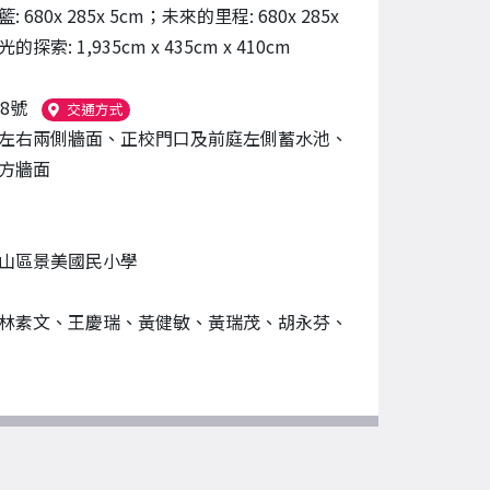
 680x 285x 5cm；未來的里程: 680x 285x
的探索: 1,935cm x 435cm x 410cm
8號
（另開新視窗）
交通方式
左右兩側牆面、正校門口及前庭左側蓄水池、
方牆面
山區景美國民小學
林素文、王慶瑞、黃健敏、黃瑞茂、胡永芬、