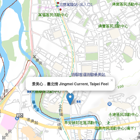
×
景美心．臺北情 Jingmei Current, Taipei Feel