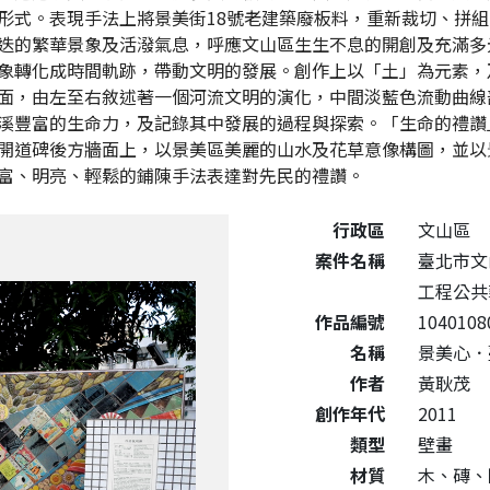
形式。表現手法上將景美街18號老建築廢板料，重新裁切、拼
迭的繁華景象及活潑氣息，呼應文山區生生不息的開創及充滿多
象轉化成時間軌跡，帶動文明的發展。創作上以「土」為元素，
面，由左至右敘述著一個河流文明的演化，中間淡藍色流動曲線
溪豐富的生命力，及記錄其中發展的過程與探索。「生命的禮讚
開道碑後方牆面上，以景美區美麗的山水及花草意像構圖，並以
富、明亮、輕鬆的鋪陳手法表達對先民的禮讚。
公共藝術作品詳細資料
行政區
文山區
案件名稱
臺北市文
工程公共
作品編號
1040108
名稱
景美心．臺北情
作者
黃耿茂
創作年代
2011
類型
壁畫
材質
木、磚、