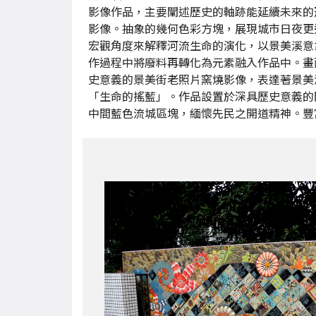
影像作品，主要闡述歷史的軸跡能延續未來的
影像。抽象的幾何色彩方塊，展現城市日夜更
宏觀角度來解釋河流生命的演化，以景美溪意
作過程中將廢料再轉化為元素融入作品中。畫
史意義的景美街老照片窯燒影像，表達著景美
「生命的搖藍」。作品設置於深具歷史意義的
中間藍色流城區塊，緬懷先民之開道精神。豐