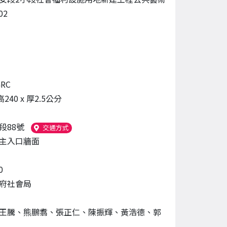
02
RC
高240 x 厚2.5公分
段88號
（另開新視窗）
交通方式
主入口牆面
0
府社會局
王騰、熊鵬翥、張正仁、陳振輝、黃浩德、郭