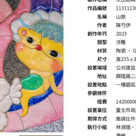
作品編號
1131113
名稱
山旅
作者
陳芍伊
創作年代
2023
類型
浮雕
材質
陶瓷
、
G
尺寸
寬235 x 
設置場域
公共建設
地址
興隆路二
設置地點
一樓園區
參觀條件
經費
1420000
設置單位
臺北市政
取得方式
邀請比件
執行小組
林淑娥、
瓊瑩