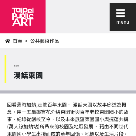
menu
首頁
公共藝術作品
萬華區
漫話東園
回看舊時加蚋,走進百年東園。 漫話東園以故事廊道為概
念，用十五扇鐵窗花介紹東園街與百年老校東園國小的故
事，記錄從創校至今，以及未來展望東園國小與捷運共構
(萬大線加蚋站)所帶來的校園及地區發展。 藉由不同世代
東園國小學生串接而成的童年回憶、地標以及生活片段，