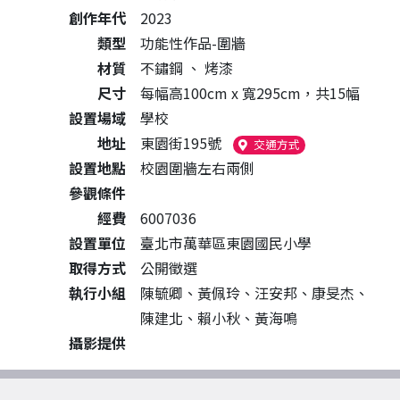
創作年代
2023
類型
功能性作品-圍牆
材質
不鏽鋼
、
烤漆
尺寸
每幅高100cm x 寬295cm，共15幅
設置場域
學校
地址
東園街195號
（另開新視窗）
交通方式
設置地點
校園圍牆左右兩側
參觀條件
經費
6007036
設置單位
臺北市萬華區東園國民小學
取得方式
公開徵選
執行小組
陳毓卿、黃佩玲、汪安邦、康旻杰、
陳建北、賴小秋、黃海鳴
攝影提供