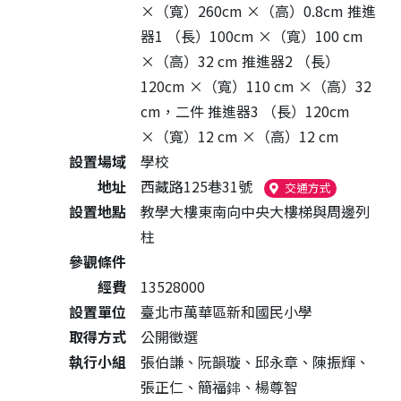
×（寬）260cm ×（高）0.8cm 推進
器1 （長）100cm ×（寬）100 cm
×（高）32 cm 推進器2 （長）
120cm ×（寬）110 cm ×（高）32
cm，二件 推進器3 （長）120cm
×（寬）12 cm ×（高）12 cm
設置場域
學校
地址
西藏路125巷31號
（另開新視窗
交通方式
設置地點
教學大樓東南向中央大樓梯與周邊列
柱
參觀條件
經費
13528000
設置單位
臺北市萬華區新和國民小學
取得方式
公開徵選
執行小組
張伯謙、阮韻璇、邱永章、陳振輝、
張正仁、簡福鋛、楊尊智