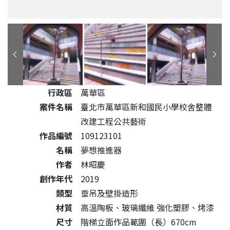
公共藝術作品詳細資料
行政區
萬華區
案件名稱
臺北市萬華區新和國民小學校舍整體
改建工程公共藝術
作品編號
109123101
名稱
夢想推進器
作者
林昭慶
創作年代
2019
類型
垂吊及壁掛造形
材質
高溫陶板、玻璃纖維 強化塑膠、烤漆
尺寸
階梯立面作品範圍（長）670cm