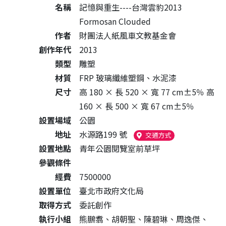
名稱
記憶與重生----台灣雲豹2013
Formosan Clouded
作者
財團法人紙風車文教基金會
創作年代
2013
類型
雕塑
材質
FRP 玻璃纖維塑鋼、水泥漆
尺寸
高 180 × 長 520 × 寬 77 cm±5％ 高
160 × 長 500 × 寬 67 cm±5％
設置場域
公園
地址
水源路199 號
（另開新視窗）
交通方式
設置地點
青年公園閱覽室前草坪
參觀條件
經費
7500000
設置單位
臺北市政府文化局
取得方式
委託創作
執行小組
熊鵬翥、胡朝聖、陳碧琳、周逸傑、