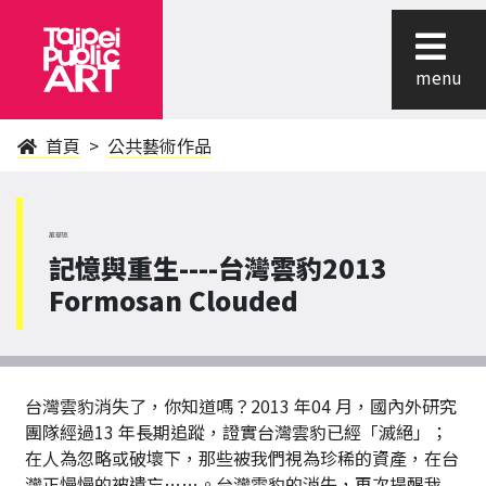
menu
首頁
公共藝術作品
萬華區
記憶與重生----台灣雲豹2013
Formosan Clouded
台灣雲豹消失了，你知道嗎？2013 年04 月，國內外研究
團隊經過13 年長期追蹤，證實台灣雲豹已經「滅絕」；
在人為忽略或破壞下，那些被我們視為珍稀的資產，在台
灣正慢慢的被遺忘……。台灣雲豹的消失，再次提醒我