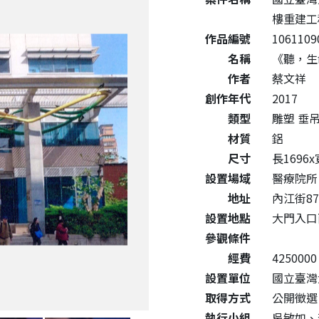
樓重建工
作品編號
1061109
名稱
《聽，生命樹
作者
蔡文祥
創作年代
2017
類型
雕塑 垂
材質
鋁
尺寸
長1696x
設置場域
醫療院所
地址
內江街8
設置地點
大門入口
參觀條件
經費
4250000
設置單位
國立臺灣
取得方式
公開徵選
執行小組
吳敏如、