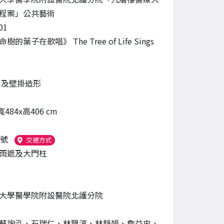
程案」公共藝術
01
的葉子在歌唱》 The Tree of Life Sings
吊及壁掛造形
寬484x高406 cm
7號
（另開新視窗）
交通方式
雨遮及大門柱
大學醫學院附設醫院北護分院
蘇詢泓、石瑞仁、林珮淳、林靜娟、詹益忠、