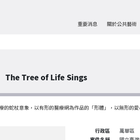
重要消息
關於公共藝術
Tree of Life Sings
療的蛇杖意象，以有形的醫療網為作品的「形體」，以無形的愛
公共藝術作品詳細資料
行政區
萬華區
案件名稱
國立臺灣