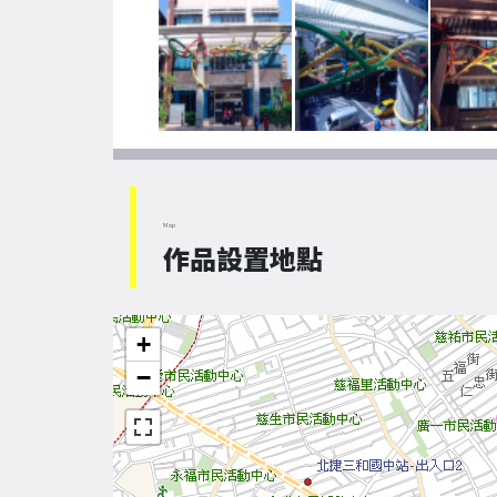
Map
作品設置地點
+
−