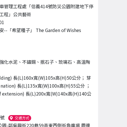
車管理工程處「信義414號防災公園附建地下停
工程」公共藝術
01
-「希望種子」 The Garden of Wishes
強化水泥、不鏽鋼、抿石子、琉璃石、高溫陶
ding) 長(L)160x寬(W)105x高(H)50公分； 芽
nation) 長(L)135x寬(W)100x高(H)55公分 ；
 extension) 長(L)200x寬(W)140x高(H)140公
9號
（另開新視窗）
交通方式
公園-鄰吳興街220巷59弄東西側街角廣場 周邊