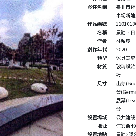
案件名稱
臺北市停
車場新建
作品編號
1101018
名稱
景勤．日安-
作者
林昭慶
創作年代
2020
類型
傢具設施
材質
玻璃纖維
板
尺寸
出芽(Bud
發(Germi
展葉(Leaf
分
設置場域
公共建設
地址
信安街4
設置地點
景勤2號