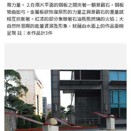
限力量。 2.在兩片平面的鋼板之間夾著一顆景觀石，鋼板
彎曲如弓。金屬板欲恢復原形的力量正與景觀石的重量感
相互抗衡著。紅漆的部分象徵著石油熊熊燃燒的火焰；大
自然所恩賜的能量資源及形象，就藉由水面上的作品委婉
呈現 註：本作品計3件