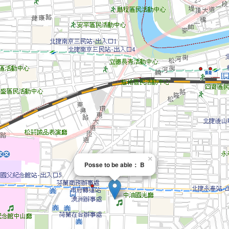
×
Posse to be able： B