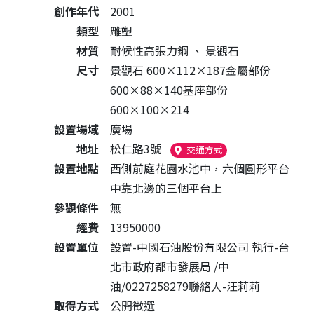
創作年代
2001
類型
雕塑
材質
耐候性高張力鋼
、
景觀石
尺寸
景觀石 600×112×187金屬部份
600×88×140基座部份
600×100×214
設置場域
廣場
地址
松仁路3號
（另開新視窗）
交通方式
設置地點
西側前庭花園水池中，六個圓形平台
中靠北邊的三個平台上
參觀條件
無
經費
13950000
設置單位
設置-中國石油股份有限公司 執行-台
北市政府都市發展局 /中
油/0227258279聯絡人-汪莉莉
取得方式
公開徵選