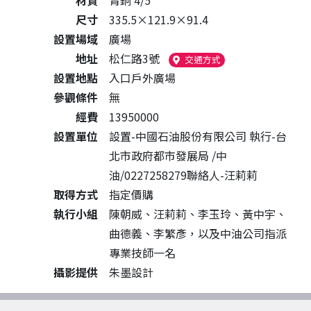
材質
青銅 4/5
尺寸
335.5×121.9×91.4
設置場域
廣場
地址
松仁路3號
（另開新視窗）
交通方式
設置地點
入口戶外廣場
參觀條件
無
經費
13950000
設置單位
設置-中國石油股份有限公司 執行-台
北市政府都市發展局 /中
油/0227258279聯絡人-汪莉莉
取得方式
指定價購
執行小組
陳朝威、汪莉莉、李玉玲、黃中宇、
曲德義、李繁彥，以及中油公司指派
專業技師一名
攝影提供
朱墨設計