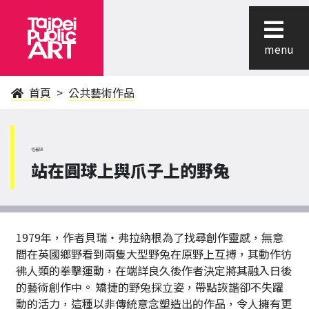
menu
首頁
公共藝術作品
信義區
站在圓球上與爪子上的野兔
1979年，作者貝瑞‧弗拉納根為了找尋創作靈感，無意
間在英國鄉野看到兩隻大型野兔在原野上互搏，其動作彷
彿人類的拳擊運動，在端詳良久後作者決定將其融入日後
的藝術創作中。 矯捷的野兔採立姿，帶點詼諧卻不失躍
動的活力，這種以非傳統意念塑造出的作品，令人擁有更