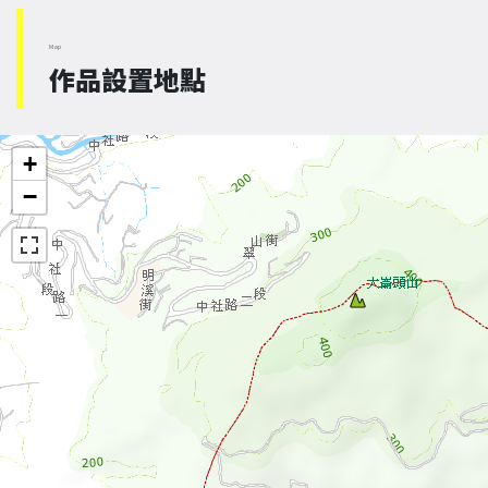
Map
作品設置地點
+
−