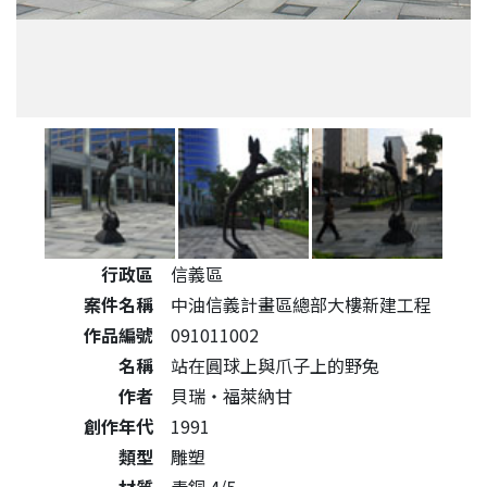
公共藝術作品詳細資料
行政區
信義區
案件名稱
中油信義計畫區總部大樓新建工程
作品編號
091011002
名稱
站在圓球上與爪子上的野兔
作者
貝瑞‧福萊納甘
創作年代
1991
類型
雕塑