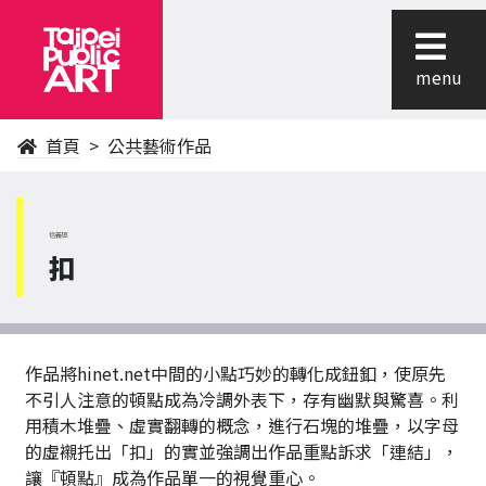
menu
首頁
公共藝術作品
信義區
扣
作品將hinet.net中間的小點巧妙的轉化成鈕釦，使原先
不引人注意的頓點成為冷調外表下，存有幽默與驚喜。利
用積木堆疊、虛實翻轉的概念，進行石塊的堆疊，以字母
的虛襯托出「扣」的實並強調出作品重點訴求「連結」，
讓『頓點』成為作品單一的視覺重心。