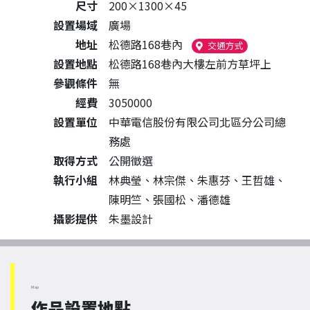
尺寸
200×1300×45
設置場域
廣場
地址
松德路168巷內
（另開新視窗）
交通方式
設置地點
松德路168巷內大樓左前方草坪上
參觀條件
無
經費
3050000
設置單位
中華電信股份有限公司北區分公司總
務處
取得方式
公開徵選
執行小組
林典瑩、林宗傑、朱惠芬、王哲雄、
陳明竺、張國松、潘德雄
攝影提供
朱墨設計
Map
作品設置地點