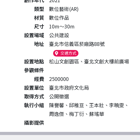
創作年代
2021
類型
數位藝術(AR)
材質
數位作品
尺寸
10m～30m
設置場域
公共建設
地址
臺北市信義區菸廠路88號
（另開新視窗）
交通方式
設置地點
松山文創園區、臺北文創大樓前廣場
參觀條件
經費
2500000
設置單位
臺北市政府文化局
取得方式
公開徵選
執行小組
陳譽馨、邱稚亘、王本壯、李曉雯、
周逸傑、梅丁衍、蘇瑤華
攝影提供