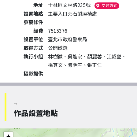
地址
士林區文林路235號
（另開新視
交通方式
設置地點
主要入口旁石製座椅處
參觀條件
經費
7515376
設置單位
臺北市政府警察局
取得方式
公開徵選
執行小組
林樹徽、吳進宗、顏麗蓉、江韶瑩、
楊其文、陳明竺、張正仁
攝影提供
Map
作品設置地點
+