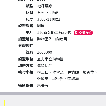
類型
地坪鑲嵌
材質
石材
、
地磚
尺寸
3500x1100x2
設置場域
園區
地址
116新光路二段30號
（另開新
交通方式
設置地點
動物園入口內廣場
參觀條件
經費
1660000
設置單位
臺北市立動物園
取得方式
邀請比件
執行小組
林正仁、陸蓉之、尹倩妮、賴香伶、
張國章、楊崇賢、李讚壽
攝影提供
朱墨設計