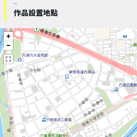
Map
作品設置地點
+
−