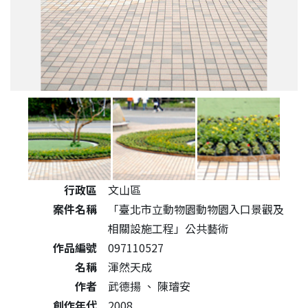
公共藝術作品詳細資料
行政區
文山區
案件名稱
「臺北市立動物園動物園入口景觀及
相關設施工程」公共藝術
作品編號
097110527
名稱
渾然天成
作者
武德揚
、
陳璿安
創作年代
2008