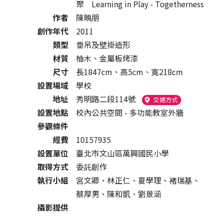
聚 Learning in Play - Togetherness
作者
陳曉朋
創作年代
2011
類型
垂吊及壁掛造形
材質
柚木、金屬板烤漆
尺寸
長1847cm、高5cm、寬218cm
設置場域
學校
地址
秀明路二段114號
（另開新視窗
交通方式
設置地點
校內公共空間 - 多功能教室外牆
參觀條件
經費
10157935
設置單位
臺北市文山區萬興國民小學
取得方式
委託創作
執行小組
宮文卿、林正仁、夏學理、褚瑞基、
蔡厚男、陳和凱、劉景涵
攝影提供