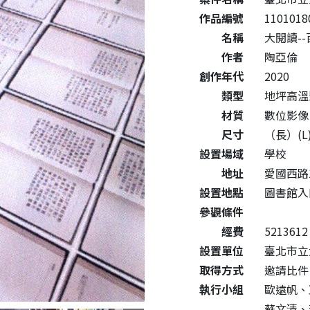
作品編號
1101018
名稱
大閱讀--百年
作者
陶亞倫
創作年代
2020
類型
地坪高溫
材質
數位影像
尺寸
（長）(L)
設置場域
學校
地址
愛國西路
設置地點
圖書館入
參觀條件
經費
5213612
設置單位
臺北市立
取得方式
邀請比件
執行小組
歐遠帆、
蘇文清、