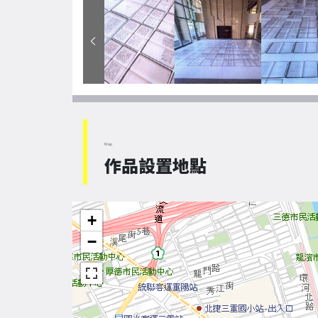
Map
作品設置地點
+
−