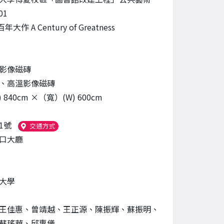
01
大作 A Century of Greatness
影像磁磚
、高溫影像磁磚
 840cm ×（寬）(W) 600cm
1號
（另開新視窗）
交通方式
口大廳
大學
王佳惠、曾靖越、王正源、陳振輝、蘇振明、
蘇瑤華、邱惠儀