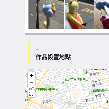
Map
作品設置地點
+
−