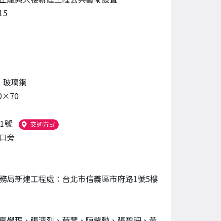
15
、
玻璃鋼
0×70
1號
（另開新視窗）
交通方式
口旁
務局新建工程處：台北市信義區市府路1號5樓
夏學理、張清烈、薛琴、陳肇勳、張碧珊、黃