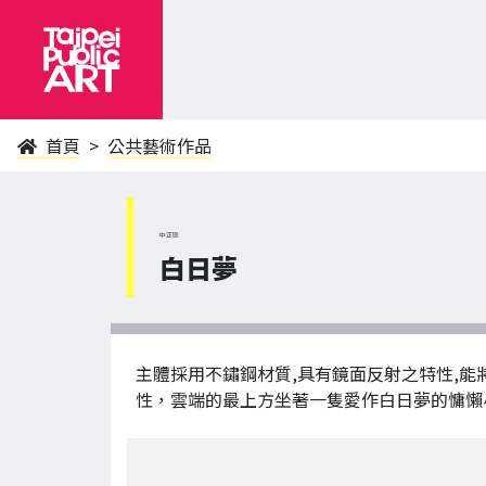
首頁
公共藝術作品
中正區
白日夢
主體採用不鏽鋼材質,具有鏡面反射之特性,
性，雲端的最上方坐著一隻愛作白日夢的慵懶