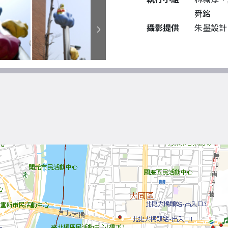
舜銘
攝影提供
朱墨設計