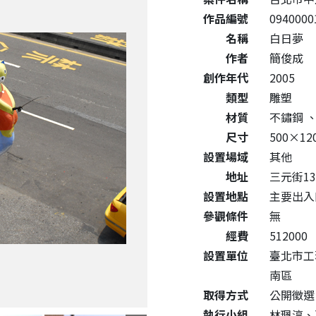
作品編號
0940000
名稱
白日夢
作者
簡俊成
創作年代
2005
類型
雕塑
材質
不鏽鋼
尺寸
500×12
設置場域
其他
地址
三元街13
設置地點
主要出入
參觀條件
無
經費
512000
設置單位
臺北市工
南區
取得方式
公開徵選
執行小組
林珮淳、