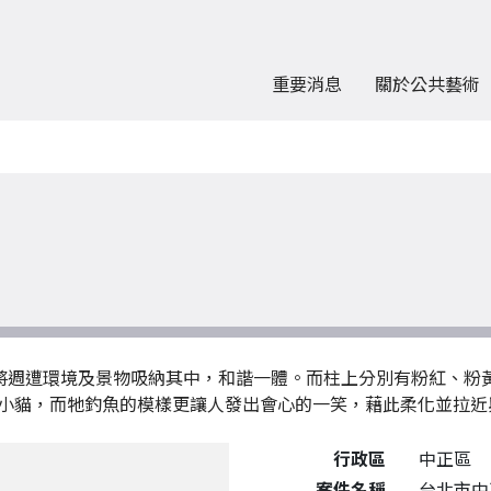
重要消息
關於公共藝術
能將週遭環境及景物吸納其中，和諧一體。而柱上分別有粉紅、粉
小貓，而牠釣魚的模樣更讓人發出會心的一笑，藉此柔化並拉近
公共藝術作品詳細資料
行政區
中正區
案件名稱
台北市中