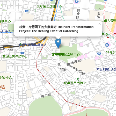
×
植變：身態園丁的大療癒術 ThePlant Transformation
Project: The Healing Effect of Gardening