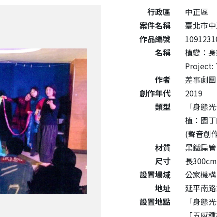
公共藝術作品詳細資料
行政區
中正區
案件名稱
臺北市中
作品編號
1091231
名稱
植變：身態園
Project:
作者
差事劇團
創作年代
2019
類型
「身態光
植：園丁
(聲音創
材質
黑鐵扁管
尺寸
長300cm
設置場域
公家機構
地址
延平南路
設置地點
「身態光
「五感種