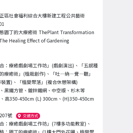
正區社會福利綜合大樓新建工程公共藝術
01
丁的大療癒術 ThePlant Transformation
 The Healing Effect of Gardening
合：療癒戲劇場工作坊」(戲劇演出)、「五感種
的療癒術」(植栽創作)、「吐—納—覺—聽」
作裝置)、「植變聚落」(複合休憩架構)
、黑鐵方管、鍍鋅鐵網、中空版、杉木等
、高350-450cm (L) 300cm、(H)350-450cm
207號
（另開新視窗）
交通方式
合：療癒戲劇場工作坊」(7樓多功能教室)、
植：園丁的療癒術」(1樓大門外花圃、植變聚