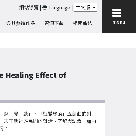
網站導覽
|
Language
|
menu
公共藝術作品
資源下載
相關連結
ealing Effect of
—納—覺—聽」、「植變聚落」五部曲的創
、志工與社區民間的對話、了解與認識，藉由
分。