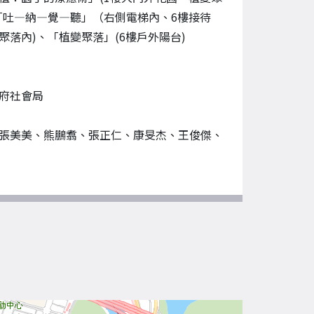
「吐—納—覺—聽」（右側電梯內、6樓接待
聚落內)、「植變聚落」(6樓戶外陽台)
府社會局
張美美、熊鵬翥、張正仁、康旻杰、王俊傑、