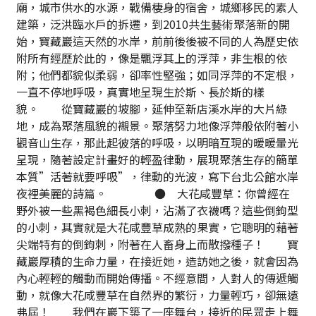
廟，城市供水的水源，戰備棲身的宿舍，城鄉移民的素人
建築，泛洪臨水戶的拆遷，到2010共生藝術聚落新的開
始，寶藏巖這天然的水岸，前前後後被不同的人為歷史依
附所有經歷於此的，像是飄浮其上的浮萍，非生根的依
附；他們都貌似柔弱，卻率性堅強；如同浮萍的不定根，
一直不停地呼吸，真實地呈現生於斯、長於斯的樣
貌。 從寶藏巖的坡腳，延伸至新店溪水岸的大片綠
地，成為聚落風貌的襯景。聚落努力地像浮萍般依附著小
觀音山生存，那此起彼落的呼吸，以明暗互現的暖暖暈光
呈現，隨著設定計畫好的輕盈律動，展現聚落生存的簡單
本質”活著就要呼吸”，律動的光波，寫下台北公館水岸
夜裡美麗的詩篇。 ● 大花咸豐草：你曾經在
野外被一些黑褐色細長小刺，沾滿了衣襪嗎？這些倒鉤型
的小刺，其實就是大花咸豐草成熟的果實，它聰明的藉著
尖端特有的倒鉤刺，附著在人畜身上而散撥種子！ 寶
藏巖厚積的生命力量，在接近她，造訪她之後，就會因為
內心輕輕的觸動而開始傳播。不經意間，人對人的傳遞觸
動，就像大花咸豐草在自然界的繁衍，力量輕巧，卻無遠
弗屆！ 我們在巖下築了一座舞台，接近的民眾走上舞