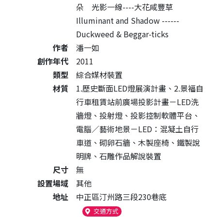
朵 光影一線----大花咸豐草
Illuminant and Shadow ------
Duckweed & Beggar-ticks
作者
潘一如
創作年代
2011
類型
綜合媒材裝置
材質
1.歷史斷面LED燈展演計畫、2.景福自
行車租賃站前廣場投影計畫－LED洗
牆燈、投射燈、投影控制軟體平台、
電腦／藝術地景－LED：混凝土自行
車道、砌卵石牆、木製座椅、鐵製說
明牌、石雕作品解說裝置
尺寸
無
設置場域
其他
地址
中正區汀州路三段230巷底
（另開新視窗）
交通方式