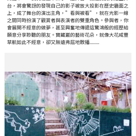
台，將會驚訝的發現自己的影子被放大投影在歷史牆面之
上，成了舞台的演出主角，”看與被看”，就在光影一線
之間同時扮演了觀賞者與表演者的雙重角色。參與者，你
會展開不經意的做夢，甚至興奮地傳遞這驚鴻般的經歷給
願意分享聆聽的朋友。寶藏巖的藝術花朵，就像大花咸豐
草航如此不經意，卻又無遠弗屆地散播........