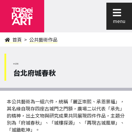
menu
首頁
公共藝術作品
中正區
台北府城春秋
本公共藝術為一組六件，統稱「麗正崇熙、承恩景福」，
其名緣自現存四座古城門之門額，廣場二以代表「承先」
的精神，出土文物與研究成果共同展現四件作品，主題分
別為「府城春秋」、「城樓探源」、「再現古城風華」、
「城牆乾坤」。