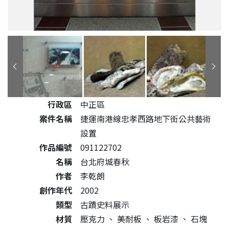
公共藝術作品詳細資料
行政區
中正區
案件名稱
捷運南港線忠孝西路地下街公共藝術
設置
作品編號
091122702
名稱
台北府城春秋
作者
李乾朗
創作年代
2002
類型
古蹟史料展示
材質
壓克力
、
美耐板
、
板岩漆
、
石塊