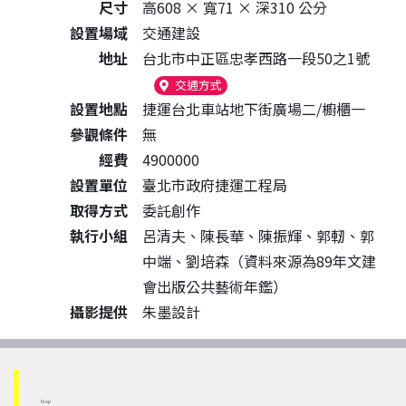
尺寸
高608 × 寬71 × 深310 公分
設置場域
交通建設
地址
台北市中正區忠孝西路一段50之1號
（另開新視窗）
交通方式
設置地點
捷運台北車站地下街廣場二/櫥櫃一
參觀條件
無
經費
4900000
設置單位
臺北市政府捷運工程局
取得方式
委託創作
執行小組
呂清夫、陳長華、陳振輝、郭軔、郭
中端、劉培森（資料來源為89年文建
會出版公共藝術年鑑）
攝影提供
朱墨設計
Map