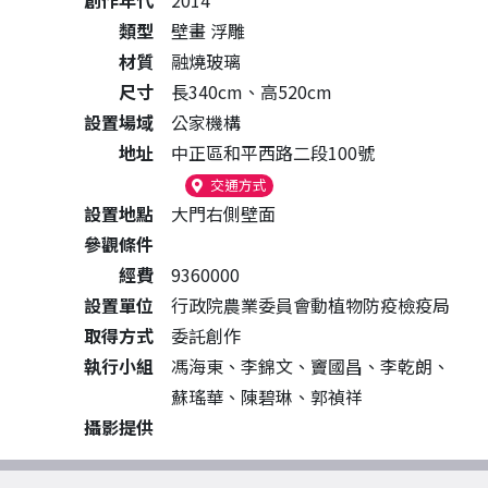
創作年代
2014
類型
壁畫 浮雕
材質
融燒玻璃
尺寸
長340cm、高520cm
設置場域
公家機構
地址
中正區和平西路二段100號
（另開新視窗）
交通方式
設置地點
大門右側壁面
參觀條件
經費
9360000
設置單位
行政院農業委員會動植物防疫檢疫局
取得方式
委託創作
執行小組
馮海東、李錦文、竇國昌、李乾朗、
蘇瑤華、陳碧琳、郭禎祥
攝影提供