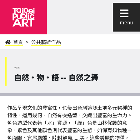
menu
首頁
公共藝術作品
中正區
自然‧物‧語 -- 自然之舞
作品呈現文化的豐富性，也帶出台灣這塊土地多元物種的
特性，運用幾何、自然有機造型，交織出豐富的生命力。
藍色造型代表著「水」資源，「綠」色是山林保護的意
象，紫色及其他顏色則代表豐富的生態，如保育類物種--
藍腹鷴、寬尾鳳蝶、陸封鮭魚......等，這些美麗的物種，