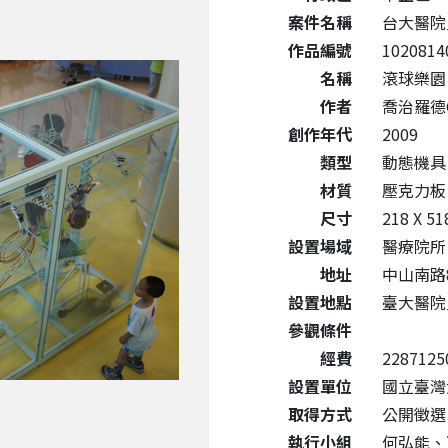
案件名稱
台大醫院
作品編號
1020814
名稱
滾球樂園
作者
喬治羅德Ge
創作年代
2009
類型
動態機具
材質
壓克力
尺寸
218 X 51
設置場域
醫療院所
地址
中山南路
設置地點
臺大醫院
參觀條件
經費
2287125
設置單位
國立臺灣
取得方式
公開徵選
執行小組
何弘能、