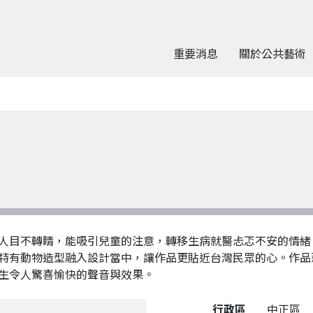
重要消息
關於公共藝術
人目不轉睛，能吸引兒童的注意，轉移生病就醫忐忑不安的情緒
特有動物造型融入設計當中，讓作品更貼近台灣民眾的心。作品
生令人驚喜愉快的聲音與效果。
公共藝術作品詳細資料
行政區
中正區