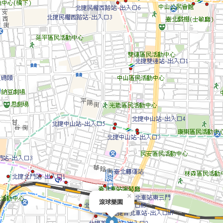
×
滾球樂園