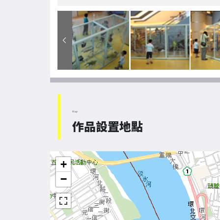
Map
作品設置地點
+
−