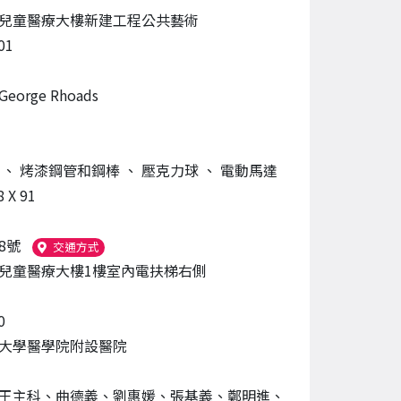
兒童醫療大樓新建工程公共藝術
01
orge Rhoads
板
、
烤漆鋼管和鋼棒
、
壓克力球
、
電動馬達
8 X 91
8號
（另開新視窗）
交通方式
兒童醫療大樓1樓室內電扶梯右側
0
大學醫學院附設醫院
王主科、曲德義、劉惠媛、張基義、鄭明進、