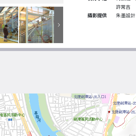
許常吉
攝影提供
朱墨設計