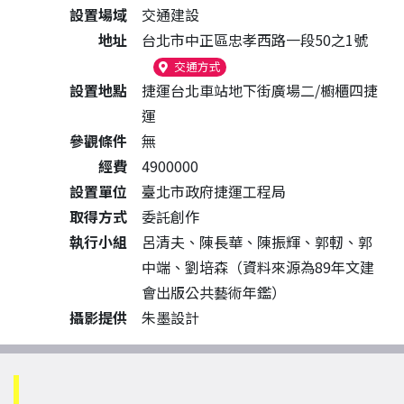
設置場域
交通建設
地址
台北市中正區忠孝西路一段50之1號
（另開新視窗）
交通方式
設置地點
捷運台北車站地下街廣場二/櫥櫃四捷
運
參觀條件
無
經費
4900000
設置單位
臺北市政府捷運工程局
取得方式
委託創作
執行小組
呂清夫、陳長華、陳振輝、郭軔、郭
中端、劉培森（資料來源為89年文建
會出版公共藝術年鑑）
攝影提供
朱墨設計