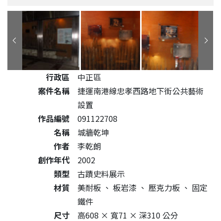
公共藝術作品詳細資料
行政區
中正區
案件名稱
捷運南港線忠孝西路地下街公共藝術
設置
作品編號
091122708
名稱
城牆乾坤
作者
李乾朗
創作年代
2002
類型
古蹟史料展示
材質
美耐板
、
板岩漆
、
壓克力板
、
固定
鐵件
尺寸
高608 × 寬71 × 深310 公分