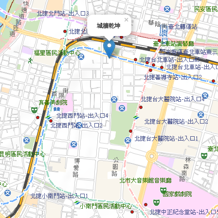
×
城牆乾坤