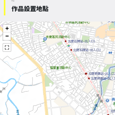
Map
作品設置地點
+
−