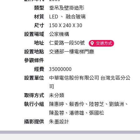
類型
垂吊及壁掛造形
材質
LED
、
融合玻璃
尺寸
150 X 240 X 30
設置場域
公家機構
地址
仁愛路一段50號
（另開新視窗
交通方式
設置地點
交通部一樓電梯門廳
參觀條件
經費
35000000
設置單位
中華電信股份有限公司 台灣北區分公
司
取得方式
未分類
執行小組
陳惠婷、賴香伶、陸蓉芝、劉鎮洲、
陳盈蓉、潘德雄、張國松
攝影提供
朱墨設計