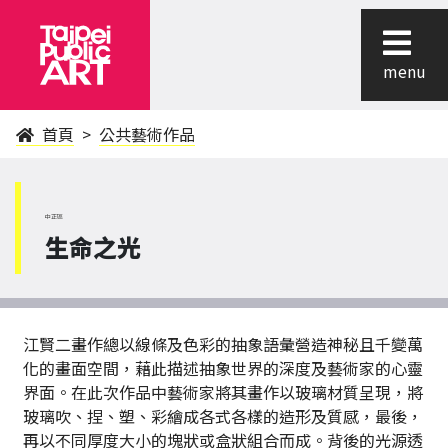
menu
首頁
公共藝術作品
中正區
生命之光
江賢二畫作總以線條及色彩的抽象語彙營造神秘且千變萬
化的畫面空間，藉此描述抽象世界的深度及藝術家的心靈
界面。在此次作品中藝術家將其畫作以玻璃材質呈現，將
玻璃吹、捏、塑、彩繪成各式各樣的造形及質感，最後，
再以不同厚度大小的塊狀或盒狀組合而成。背後的光源透