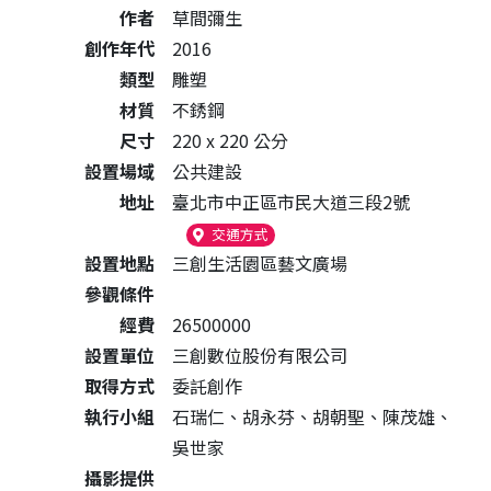
作者
草間彌生
創作年代
2016
類型
雕塑
材質
不銹鋼
尺寸
220 x 220 公分
設置場域
公共建設
地址
臺北市中正區市民大道三段2號
（另開新視窗）
交通方式
設置地點
三創生活園區藝文廣場
參觀條件
經費
26500000
設置單位
三創數位股份有限公司
取得方式
委託創作
執行小組
石瑞仁、胡永芬、胡朝聖、陳茂雄、
吳世家
攝影提供