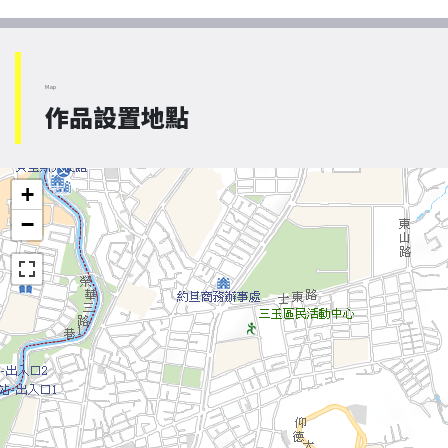
Map
作品設置地點
+
−