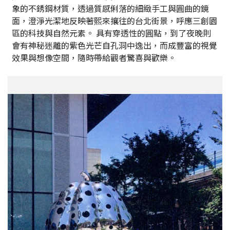
象的不銹鋼材質，透過質感俐落的細緻手工與圓曲的鏡
面，澄淨光潔地反映著熙來攘往的台北街景，呼應三創園
區的科技與自然元素。 具有穿透性的圓點，到了夜晚則
會有神秘迷離的紫色光芒自孔洞中逸出，而成豐富的視覺
效果與想像空間，隨時帶給觀者驚喜與歡樂。