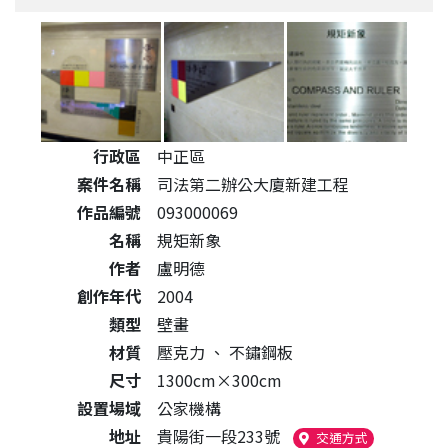
公共藝術作品詳細資料
行政區
中正區
案件名稱
司法第二辦公大廈新建工程
作品編號
093000069
名稱
規矩新象
作者
盧明德
創作年代
2004
類型
壁畫
材質
壓克力
、
不鏽鋼板
尺寸
1300cm×300cm
設置場域
公家機構
地址
貴陽街一段233號
（另開新視窗
交通方式