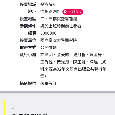
設置場域
醫療院所
地址
徐州路2號
（另開新視窗）
交通方式
設置地點
二、三樓挑空靠窗處
參觀條件
請於上班時間前往參觀
經費
3000000
設置單位
國立臺灣大學醫學院
取得方式
公開徵選
執行小組
許世明、張天鈞、湯月碧、陳金德、
王秀雄、黃光男、陳正雄、陳邁（資
料來源為92年文建會出版公共藝術年
鑑）
攝影提供
朱墨設計
Map