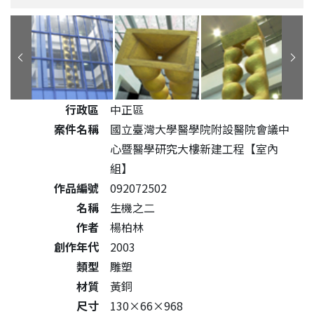
公共藝術作品詳細資料
行政區
中正區
案件名稱
國立臺灣大學醫學院附設醫院會議中
心暨醫學研究大樓新建工程【室內
組】
作品編號
092072502
名稱
生機之二
作者
楊柏林
創作年代
2003
類型
雕塑
材質
黃銅
尺寸
130×66×968