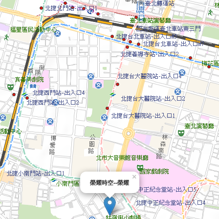
×
榮耀時空--榮耀