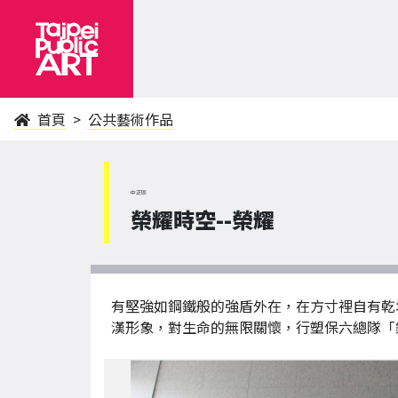
首頁
公共藝術作品
中正區
榮耀時空--榮耀
有堅強如鋼鐵般的強盾外在，在方寸裡自有乾
漢形象，對生命的無限關懷，行塑保六總隊「