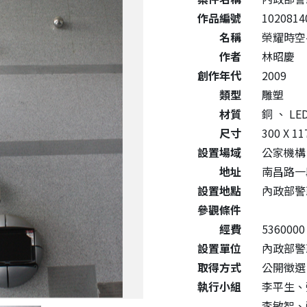
作品編號
1020814
名稱
榮耀時空
作者
林昭慶
創作年代
2009
類型
雕塑
材質
銅
、
LE
尺寸
300 X 11
設置場域
公家機構
地址
南昌路一
設置地點
內政部警
參觀條件
經費
5360000
設置單位
內政部警
取得方式
公開徵選
執行小組
李平生、
李敏智、