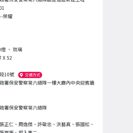
01
--榮耀
D燈
、
琉璃
7 X 52
段10號
（另開新視窗）
交通方式
政署保安警察第六總隊一樓大廳內中央迎賓牆
政署保安警察第六總隊
張正仁、周逸傑、許敬忠、洪藝真、張國松、
張崑振、掘入憲二