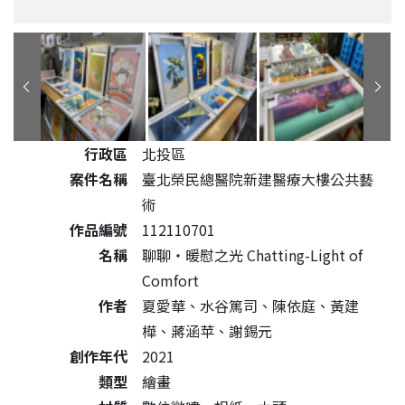
公共藝術作品詳細資料
行政區
北投區
案件名稱
臺北榮民總醫院新建醫療大樓公共藝
術
作品編號
112110701
名稱
聊聊‧暖慰之光 Chatting-Light of
Comfort
作者
夏愛華、水谷篤司、陳依庭、黃建
樺、蔣涵苹、謝錫元
創作年代
2021
類型
繪畫