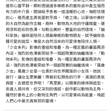
達到心靈平靜。期盼透過諸多療癒系的藝術品中產生強而
有力的中介貢，間接給予患者一道溫暖的心流，撫慰怯懦
的心，進而產生勇氣面對牙病。「癒之境」以夢境中美好
的大自然為創作主軸，樹林、動物為大地的守護精靈，運
用漆和岩彩的色澤，勾勒出美好、豐富的自然環境。「貓
科家族」貓咪是陪伴人類最療癒的動物朋友，賦予貓咪各
種可愛的造型，像是大自然派來的可愛使者陪伴人類。
「少女系列」影像的重組和堆疊，為一種定義的畫面再添
內涵，強烈的色澤衝突給予一個超現實的抽離情境。「動
物系列」影像的重組和堆疊，為一種定義的畫面再添內
涵，強烈的色澤衝突給予一個超現實的抽離情境。「萬歲
少女」萬歲少女是一位勇於向世界闖蕩的小女孩，她說：
旅行，讓女生更美麗！帶著彩虹顏色的行李、滿滿的勇氣
與愛，去遊逛世界吧！「馬里斯」以簡單的線條與造型，
表達人類共有、但又深刻的情感，創作都以動物為主角，
躍然於書布上的小動物主角們，以可愛單純為能量，喚起
人們心中最天真無邪的靈魂。