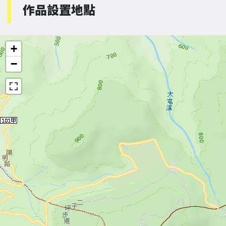
作品設置地點
+
−