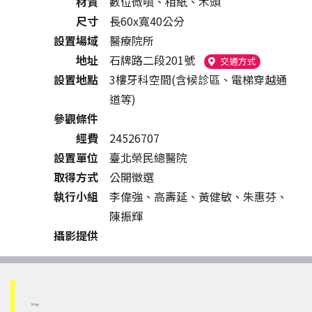
材質
數位微噴、相紙、木頭
尺寸
長60x寬40公分
設置場域
醫療院所
地址
石牌路二段201號
（另開新視窗
交通方式
設置地點
3樓牙科空間(含候診區、電梯穿越通
道等)
參觀條件
經費
24526707
設置單位
臺北榮民總醫院
取得方式
公開徵選
執行小組
李偉強、高壽延、黃健敏、朱惠芬、
陳振輝
攝影提供
Map