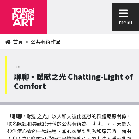
menu
首頁
公共藝術作品
北投區
聊聊‧暖慰之光 Chatting-Light of
Comfort
「聊聊。暖慰之光」以人和人彼此撫慰的群體療瘛關係，
取名陳設和典藏於牙科的公共藝術為「聊聊」，聊天是人
類治癒心靈的一種過程，當心靈受到刺激和痛苦時，藉由
人和人之間的對話受挫或是膽怯的心，逐漸注人暖流進而