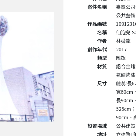
案件名稱
臺電公司
公共藝術
作品編號
1091231
名稱
仙泡兒 Sa
作者
林舜龍
創作年代
2017
類型
雕塑
材質
鋁合金烤
氟碳烤
尺寸
雌蕊:長6
寬60cm
長90cm
525cm
90cm、高
設置場域
公共建設
地址
立德路1