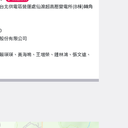
台北供電區營運處仙渡超高壓變電所(B棟)轉角
0
股份有限公司
賴瑛瑛、黃海鳴、王增榮、鍾林鴻、張文遠、