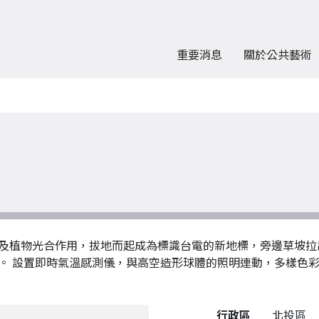
重要消息
關於公共藝術
及植物光合作用，拔地而起成為標識台電的新地標，旁邊草坡拉
。 設置即時氣溫感測儀，與高空造形球體的照明連動，多樣色
公共藝術作品詳細資料
行政區
北投區