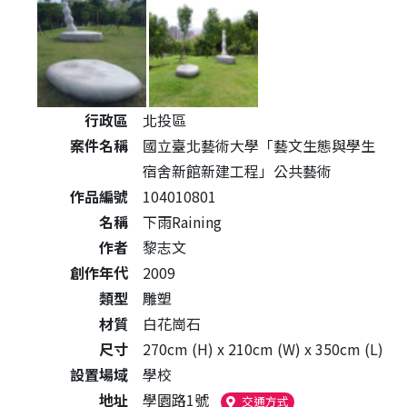
公共藝術作品詳細資料
行政區
北投區
案件名稱
國立臺北藝術大學「藝文生態與學生
宿舍新館新建工程」公共藝術
作品編號
104010801
名稱
下雨Raining
作者
黎志文
創作年代
2009
類型
雕塑
材質
白花崗石
尺寸
270cm (H) x 210cm (W) x 350cm (L)
設置場域
學校
地址
學園路1號
（另開新視窗）
交通方式