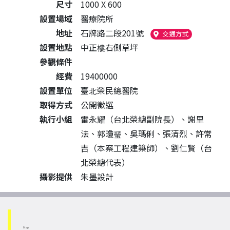
尺寸
1000 X 600
設置場域
醫療院所
地址
石牌路二段201號
（另開新視窗
交通方式
設置地點
中正樓右側草坪
參觀條件
經費
19400000
設置單位
臺北榮民總醫院
取得方式
公開徵選
執行小組
雷永耀（台北榮總副院長）、謝里
法、郭瓊瑩、吳瑪俐、張清烈、許常
吉（本案工程建築師）、劉仁賢（台
北榮總代表）
攝影提供
朱墨設計
Map