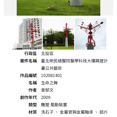
公共藝術作品詳細資料
行政區
北投區
案件名稱
臺北榮民總醫院醫學科技大樓興建計
畫公共藝術
作品編號
102081401
名稱
生命之舞
作者
曾郁文
創作年代
2009
類型
雕塑 風動裝置
材質
洗石子
、
金屬管與金屬軸承
、
鋁片