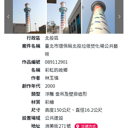
公共藝術作品詳細資料
行政區
北投區
案件名稱
臺北市環保局北投垃圾焚化場公共藝
術
作品編號
089112901
名稱
彩虹的故鄉
作者
林玉慎
創作年代
2000
類型
浮雕 垂吊及壁掛造形
材質
彩繪
尺寸
高度150公尺、直徑16.2公尺
設置場域
公共建設
地址
洲美街271號
（另開新視窗）
交通方式