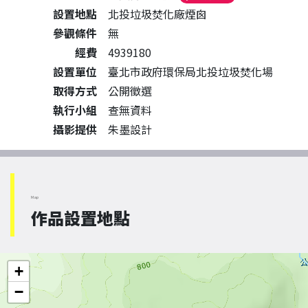
設置地點
北投垃圾焚化廠煙囪
參觀條件
無
經費
4939180
設置單位
臺北市政府環保局北投垃圾焚化場
取得方式
公開徵選
執行小組
查無資料
攝影提供
朱墨設計
Map
作品設置地點
+
−