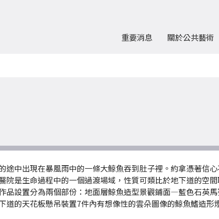
重要消息
關於公共藝術
的途中出現在暴風雨中的一條大鯨魚吞到肚子裡。約拿憑著信心
醫院是生命過程中的一個過渡場域，性質可類比於地下道的空間
作品設置分為兩個部份：地面層鯨魚造型景觀鋪面—藍色石英馬
下道的天花板懸吊裝置7件內有想像性的雲朵圖像的鯨魚鰭造形