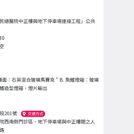
民總醫院中正樓與地下停車場連接工程」公共
30
空
魚鋪面：石英混合玻璃馬賽克 " B. 魚鰭燈箱：玻璃
鰭造型燈箱，燈片輸出
段201號
（另開新視窗）
交通方式
院西南側門診區、地下停車場與中正樓間之人
路