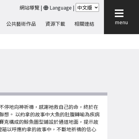
網站導覽
|
Language
|
menu
公共藝術作品
資源下載
相關連結
不停地向神祈禱，感謝祂救自己的命，終於在
聯想。 以約拿的故事中大魚的肚腹轉喻為疾病
賽克構成的鯨魚圖型鋪設於通道地面，提示故
燈箱以呼應約拿的故事中，不斷地祈禱的信心