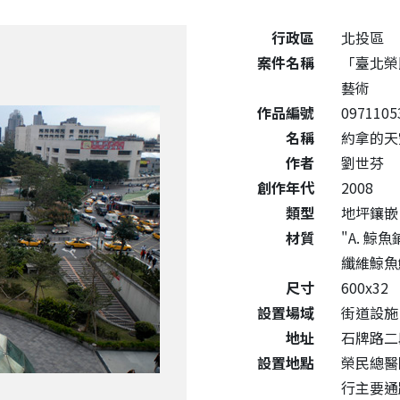
公共藝術作品詳細資料
行政區
北投區
案件名稱
「臺北榮
藝術
作品編號
0971105
名稱
約拿的天
作者
劉世芬
創作年代
2008
類型
地坪鑲嵌
材質
"A. 鯨
纖維鯨魚
尺寸
600x32
設置場域
街道設施
地址
石牌路二
設置地點
榮民總醫
行主要通