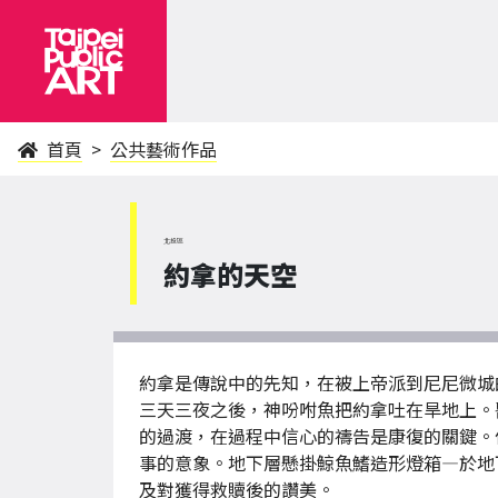
首頁
公共藝術作品
北投區
約拿的天空
約拿是傳說中的先知，在被上帝派到尼尼微城
三天三夜之後，神吩咐魚把約拿吐在旱地上。
的過渡，在過程中信心的禱告是康復的關鍵。
事的意象。地下層懸掛鯨魚鰭造形燈箱—於地
及對獲得救贖後的讚美。