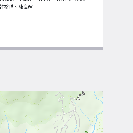
許裕陞、陳良輝