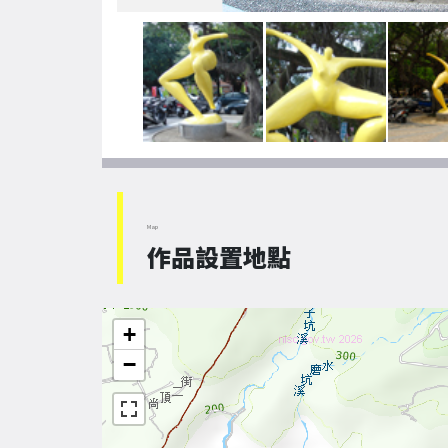
Map
作品設置地點
+
−