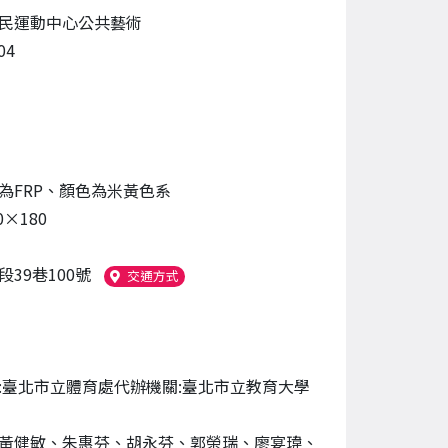
民運動中心公共藝術
04
為FRP、顏色為米黃色系
0×180
39巷100號
（另開新視窗）
交通方式
:臺北市立體育處代辦機關:臺北市立教育大學
黃健敏、朱惠芬、胡永芬、郭榮瑞、廖宴瑋、