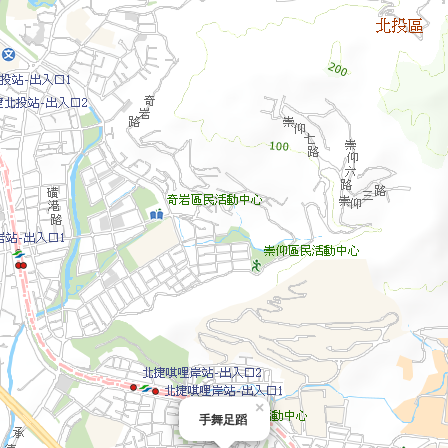
×
手舞足蹈