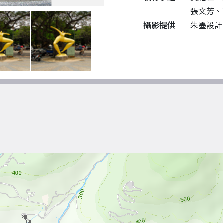
張文芳、
攝影提供
朱墨設計