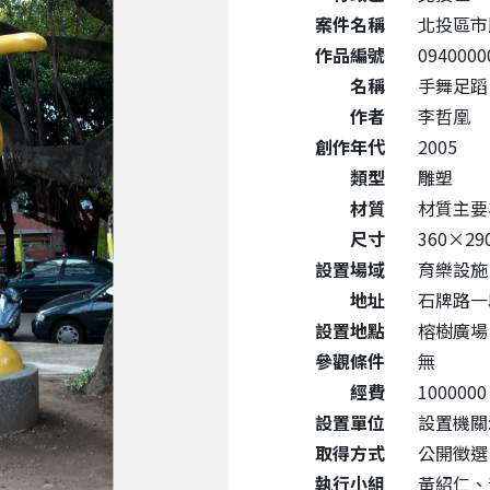
案件名稱
北投區市
作品編號
0940000
名稱
手舞足蹈
作者
李哲凰
創作年代
2005
類型
雕塑
材質
材質主要
尺寸
360×29
設置場域
育樂設施
地址
石牌路一段
設置地點
榕樹廣場
參觀條件
無
經費
1000000
設置單位
設置機關
取得方式
公開徵選
執行小組
黃紹仁、