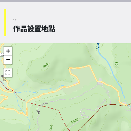
Map
作品設置地點
+
−