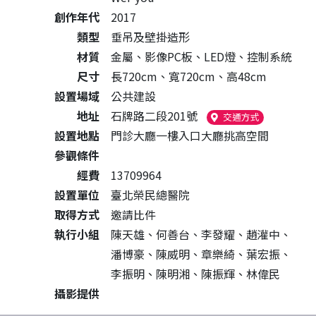
創作年代
2017
類型
垂吊及壁掛造形
材質
金屬、影像PC板、LED燈、控制系統
尺寸
長720cm、寬720cm、高48cm
設置場域
公共建設
地址
石牌路二段201號
（另開新視窗
交通方式
設置地點
門診大廳一樓入口大廳挑高空間
參觀條件
經費
13709964
設置單位
臺北榮民總醫院
取得方式
邀請比件
執行小組
陳天雄、何善台、李發耀、趙灌中、
潘博豪、陳威明、章樂綺、葉宏振、
李振明、陳明湘、陳振輝、林偉民
攝影提供