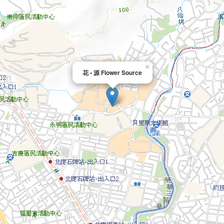
×
花 • 源 Flower Source