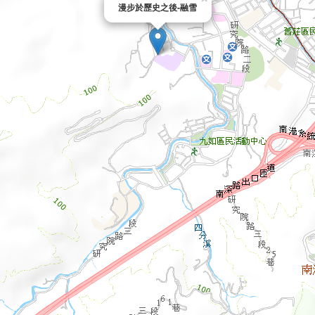
漫步於歷史之後-融雪