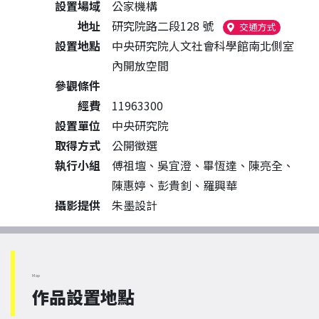
設置場域
公家機構
地址
研究院路二段128 號
（另開新
交通方式
設置地點
中央研究院人文社會科學館南北側室
內開放空間
參觀條件
經費
11963300
設置單位
中央研究院
取得方式
公開徵選
執行小組
傅祖壇、吳宜澄、畢恆達、陳亮全、
陳惠婷、彭貴釗、羅興華
攝影提供
朱墨設計
Map
作品設置地點