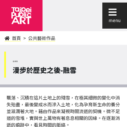
menu
首頁
公共藝術作品
南港區
漫步於歷史之後-融雪
飄落、沉積在這片土地上的殘雪，在極其細微的變化中消
失殆盡，最後變成水而滲入土地，化為孕育新生命的養分
並滋潤著大地。藉由作品來凝視時間流逝的契機。微不足
道的雪堆，實與世上萬物有著息息相關的因緣。在逐漸消
逝的痕跡中，看見時間的脈絡。