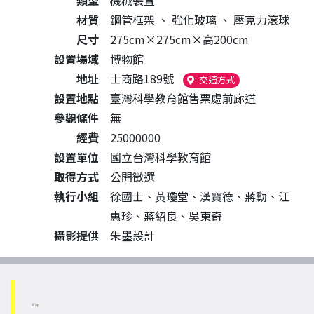
類型
機械裝置
材質
鋼管框架
、
強化玻璃
、
壓克力滾球
尺寸
275cm×275cm×高200cm
設置場域
博物館
地址
士商路189號
（另開新視窗）
交通方式
設置地點
臺灣科學教育館售票處前廊道
參觀條件
無
經費
25000000
設置單位
國立台灣科學教育館
取得方式
公開徵選
執行小組
徐國士、黃瓊堂、漢寶德、蔣勳、江
惠珍、蔣紹良、吳東奇
攝影提供
朱墨設計
Map