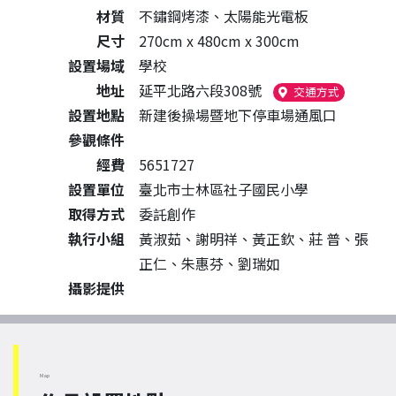
材質
不鏽鋼烤漆、太陽能光電板
尺寸
270cm x 480cm x 300cm
設置場域
學校
地址
延平北路六段308號
（另開新視
交通方式
設置地點
新建後操場暨地下停車場通風口
參觀條件
經費
5651727
設置單位
臺北市士林區社子國民小學
取得方式
委託創作
執行小組
黃淑茹、謝明祥、黃正欽、莊 普、張
正仁、朱惠芬、劉瑞如
攝影提供
Map