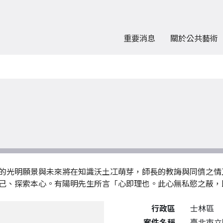
重要消息
關於公共藝術
的光明願景與未來將在知識沃土冮萌芽，師長的教誨與同儕之情
己、探索本心。有陽明先生所言「心即理也。此心無私慾之蔽，
公共藝術作品詳細資料
行政區
士林區
案件名稱
臺北市立