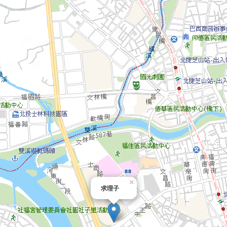
×
求理子