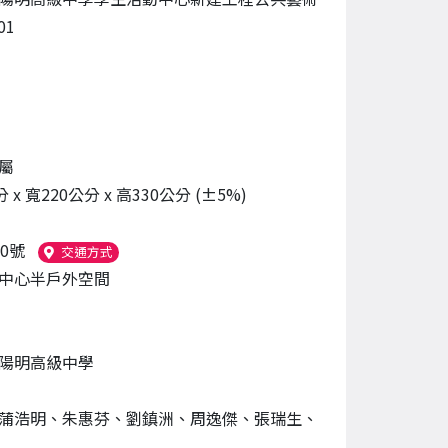
01
屬
 x 寬220公分 x 高330公分 (±5%)
0號
（另開新視窗）
交通方式
中心半戶外空間
陽明高級中學
蒲浩明、朱惠芬、劉鎮洲、周逸傑、張瑞生、