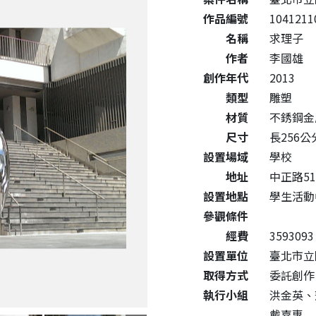
作品編號
1041211
名稱
求理子
作者
李國雄
創作年代
2013
類型
雕塑
材質
不銹鋼金
尺寸
長256公分
設置場域
學校
地址
中正路51
設置地點
學生活動
參觀條件
經費
3593093
設置單位
臺北市立
取得方式
委託創作
執行小組
洪金英、
戴嘉惠