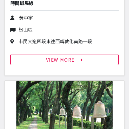
時間斑馬線
作者
黃中宇
行政區
松山區
作品地址
市民大道四段東往西轉敦化南路一段
VIEW MORE