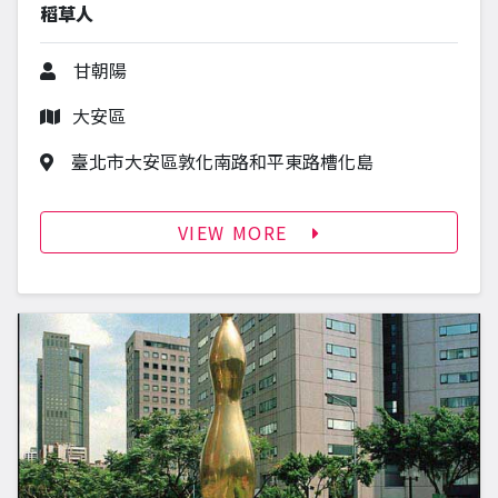
稻草人
作者
甘朝陽
行政區
大安區
作品地址
臺北市大安區敦化南路和平東路槽化島
VIEW MORE