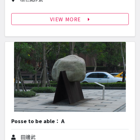
VIEW MORE
Posse to be able： A
作者
田邊武