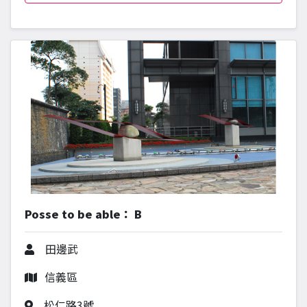
Posse to be able： B
作者
田邊武
行政區
信義區
作品地址
松仁路3號