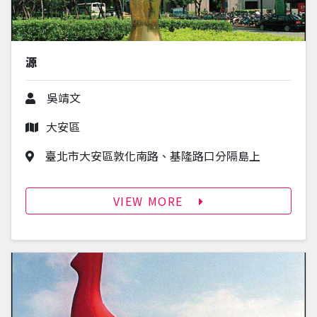
源
作者
吳靖文
行政區
大安區
作品地址
臺北市大安區敦化南路、基隆路口分隔島上
VIEW MORE