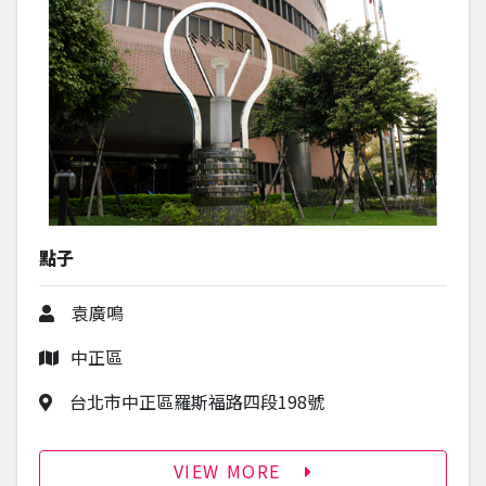
點子
作者
袁廣鳴
行政區
中正區
作品地址
台北市中正區羅斯福路四段198號
VIEW MORE