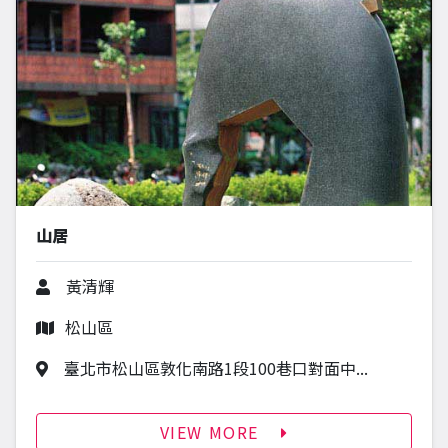
山居
作者
黃清輝
行政區
松山區
作品地址
臺北市松山區敦化南路1段100巷口對面中...
VIEW MORE