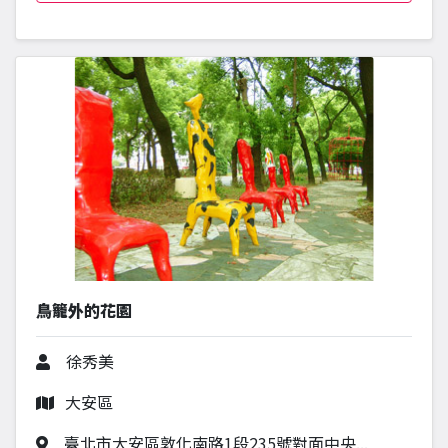
鳥籠外的花園
作者
徐秀美
行政區
大安區
作品地址
臺北市大安區敦化南路1段235號對面中央...