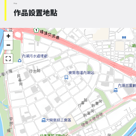
Map
作品設置地點
+
−