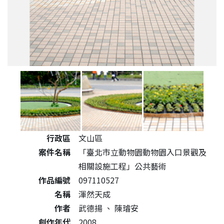
公共藝術作品詳細資料
行政區
文山區
案件名稱
「臺北市立動物園動物園入口景觀及
相關設施工程」公共藝術
作品編號
097110527
名稱
渾然天成
作者
武德揚
、
陳璿安
創作年代
2008