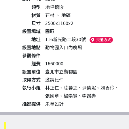
類型
地坪鑲嵌
材質
石材
、
地磚
尺寸
3500x1100x2
設置場域
園區
地址
116新光路二段30號
（另開新
交通方式
設置地點
動物園入口內廣場
參觀條件
經費
1660000
設置單位
臺北市立動物園
取得方式
邀請比件
執行小組
林正仁、陸蓉之、尹倩妮、賴香伶、
張國章、楊崇賢、李讚壽
攝影提供
朱墨設計